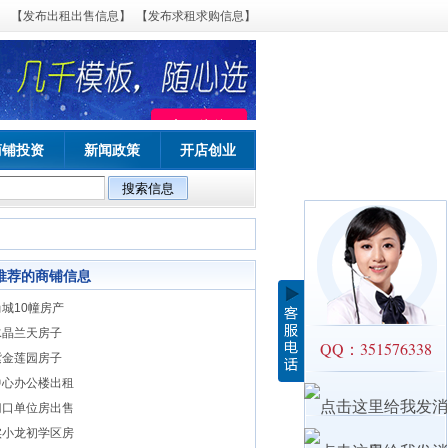
【发布出租出售信息】
【发布求租求购信息】
商铺投资
新闻政策
开店创业
推荐的商铺信息
城10幢房产
水晶兰天房子
QQ：351576338
紫金莲园房子
中心办公楼出租
门口单位房出售
实小龙初学区房