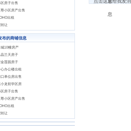
小区房子出售
至尊小区房产出售
OHO出租
院转让
发布的商铺信息
城10幢房产
水晶兰天房子
紫金莲园房子
中心办公楼出租
门口单位房出售
实小龙初学区房
小区房子出售
至尊小区房产出售
OHO出租
院转让