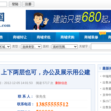
售
商铺转让
商铺求租
商铺求购
商铺装修
类型：
面积：
关键字：
最新
，上下两层也可，办公及展示用公建
中瑞尚
出售
2012-12-05 14:01:53
阅读
5717 次
删除信息
出售
京华
联 系 人：
张先生
实小
13855555512
联系电话：
出售