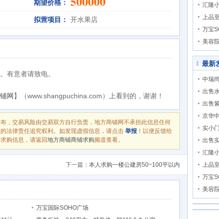
500000
期望价格：
汇隆
上品
拟营项目：
开水果店
万宝S
美容
最新
。有意者请致电。
中瑞尚
出售
铺网
】（www.shangpuchina.com）上看到的，谢谢！
出售
京华
发布，交易风险由交易双方自行负责，地方商铺网不承担此信息任何
实小
息的法律责任追究权利。如发现虚假信息，请点击
举报
！以便反馈给
铺求购信息，请返回
地方商铺商铺求购
频道查看。
出售
汇隆
下一篇：
本人求购一楼公建房50~100平以内
上品
万宝S
美容
万宝国际SOHO广场